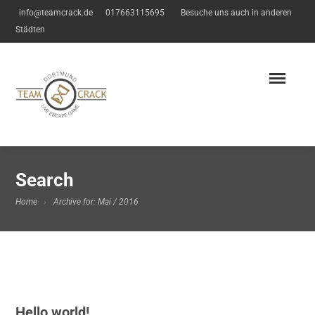
info@teamcrack.de
017663115695
Besuche uns auch in anderen
Städten
Search
Home
Archive for: Mai / 2016
Hello world!